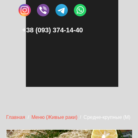
+38 (093) 374-14-40
Главная
/
Меню (Живые раки)
/
Средне-крупные (M)