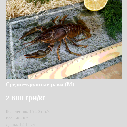
Средне-крупные раки (M)
2 600
грн/кг
Количество: 15-20 шт/кг
Вес: 50-70 г
Длина: 12-14 см